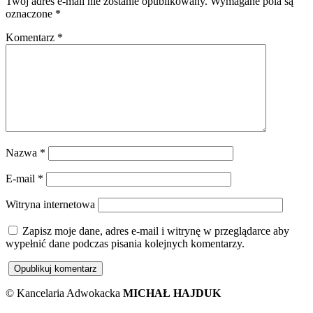
Twój adres e-mail nie zostanie opublikowany.
Wymagane pola są
oznaczone
*
Komentarz
*
Nazwa
*
E-mail
*
Witryna internetowa
Zapisz moje dane, adres e-mail i witrynę w przeglądarce aby
wypełnić dane podczas pisania kolejnych komentarzy.
© Kancelaria Adwokacka
MICHAŁ HAJDUK