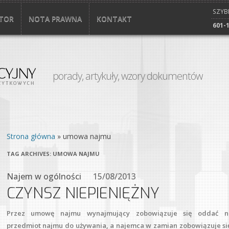
SZYB
TOR
NOTA PRAWNA
KONTAKT
601-
porady, artykuły, wzory dokumentów
Strona główna
»
umowa najmu
TAG ARCHIVES:
UMOWA NAJMU
Najem w ogólności
15/08/2013
CZYNSZ NIEPIENIĘŻNY
Przez umowę najmu wynajmujący zobowiązuje się oddać n
przedmiot najmu do używania, a najemca w zamian zobowiązuje się