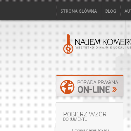
STRONA GŁÓWNA
BLOG
AU
POBIERZ WZÓR
DOKUMENTU
Umowa najmu lokalu