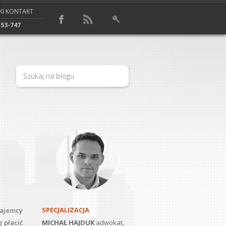
KI KONTAKT
153-747
SPECJALIZACJA
ajemcy
 płacić
MICHAŁ HAJDUK
adwokat,