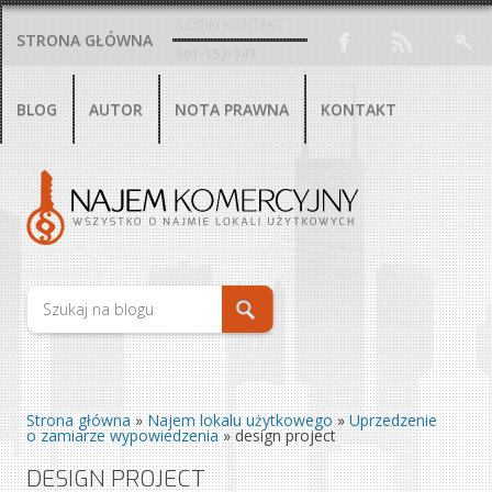
SZYBKI KONTAKT
STRONA GŁÓWNA
601-153-747
BLOG
AUTOR
NOTA PRAWNA
KONTAKT
Strona główna
»
Najem lokalu użytkowego
»
Uprzedzenie
o zamiarze wypowiedzenia
»
design project
DESIGN PROJECT