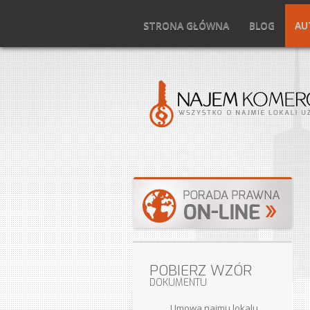
STRONA GŁÓWNA
BLOG
AU
POBIERZ WZÓR
DOKUMENTU
Umowa najmu lokalu