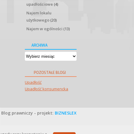
upadłościowe
(4)
Najem lokalu
użytkowego
(20)
Najem w ogólności
(13)
ARCHIWA
Archiwa
POZOSTAŁE BLOGI
Upadłość
Upadłość konsumencka
Blog prawniczy - projekt:
BIZNESLEX