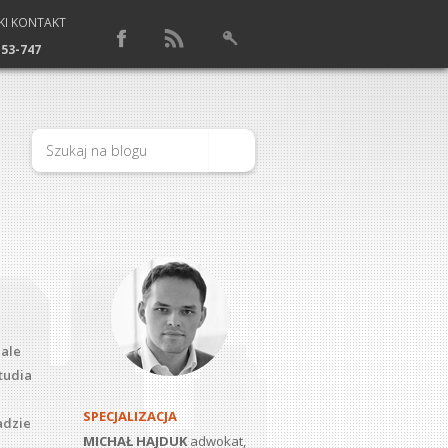
KI KONTAKT
153-747
iale
tudia
SPECJALIZACJA
adzie
MICHAŁ HAJDUK
adwokat,