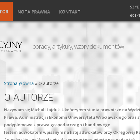
SZYB
TOR
NOTA PRAWNA
KONTAKT
601-
porady, artykuły, wzory dokumentów
Strona główna
»
O autorze
O AUTORZE
Nazywam się Michał Hajduk. Ukończyłem studia prawnicze na Wydz
Prawa, Administracji i Ekonomii Uniwersytetu Wrocławskiego oraz s
podyplomowe z prawa gospodarczego i handlowego.
Jestem adwokatem wpisanym na listę adwokatów przy Okręgowej R
Adwokackiej we Wrocławiu. W centrum tego miasta prowadzę też