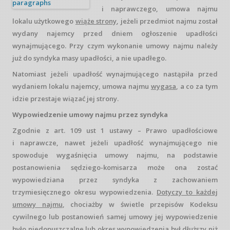
i naprawczego, umowa najmu
lokalu użytkowego
wiąże strony
, jeżeli przedmiot najmu został
wydany najemcy przed dniem ogłoszenie upadłości
wynajmującego. Przy czym wykonanie umowy najmu należy
już do syndyka masy upadłości, a nie upadłego.
Natomiast jeżeli upadłość wynajmującego nastąpiła przed
wydaniem lokalu najemcy, umowa najmu
wygasa
, a co za tym
idzie przestaje wiązać jej strony.
Wypowiedzenie umowy najmu przez syndyka
Zgodnie z art. 109 ust 1 ustawy – Prawo upadłościowe
i naprawcze, nawet jeżeli upadłość wynajmującego nie
spowoduje wygaśnięcia umowy najmu, na podstawie
postanowienia sędziego-​komisarza może ona zostać
wypowiedziana przez syndyka z zachowaniem
trzymiesięcznego okresu wypowiedzenia.
Dotyczy to każdej
umowy najmu
, chociażby w świetle przepisów Kodeksu
cywilnego lub postanowień samej umowy jej wypowiedzenie
było niedopuszczalne lub okres wypowiedzenia był dłuższy niż