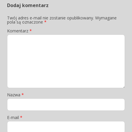
Dodaj komentarz
Twój adres e-mail nie zostanie opublikowany.
Wymagane
pola są oznaczone
*
Komentarz
*
Nazwa
*
E-mail
*