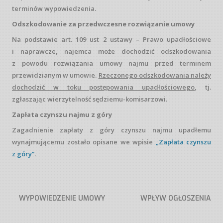
terminów wypowiedzenia.
Odszkodowanie za przedwczesne rozwiązanie umowy
Na podstawie art. 109 ust 2 ustawy – Prawo upadłościowe
i naprawcze, najemca może dochodzić odszkodowania
z powodu rozwiązania umowy najmu przed terminem
przewidzianym w umowie.
Rzeczonego odszkodowania należy
dochodzić w toku postępowania upadłościowego
, tj.
zgłaszając wierzytelność sędziemu-komisarzowi.
Zapłata czynszu najmu z góry
Zagadnienie zapłaty z góry czynszu najmu upadłemu
wynajmującemu zostało opisane we wpisie
„Zapłata czynszu
z góry”
.
WYPOWIEDZENIE UMOWY
WPŁYW OGŁOSZENIA
Post navigation
NAJMU BEZ ZACHOWANIA
UPADŁOŚCI UKŁADOWEJ NA
TERMINÓW WYPOWIEDZENIA
STOSUNEK NAJMU