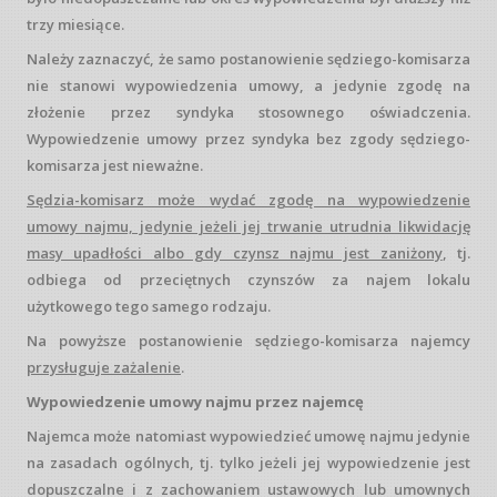
trzy miesiące.
Należy zaznaczyć, że samo postanowienie sędziego-​komisarza
nie stanowi wypowiedzenia umowy, a jedynie zgodę na
złożenie przez syndyka stosownego oświadczenia.
Wypowiedzenie umowy przez syndyka bez zgody sędziego-​
komisarza jest nieważne.
Sędzia-​komisarz może wydać zgodę na wypowiedzenie
umowy najmu, jedynie jeżeli jej trwanie utrudnia likwidację
masy upadłości albo gdy czynsz najmu jest zaniżony
, tj.
odbiega od przeciętnych czynszów za najem lokalu
użytkowego tego samego rodzaju.
Na powyższe postanowienie sędziego-​komisarza najemcy
przysługuje zażalenie
.
Wypowiedzenie umowy najmu przez najemcę
Najemca może natomiast wypowiedzieć umowę najmu jedynie
na zasadach ogólnych, tj. tylko jeżeli jej wypowiedzenie jest
dopuszczalne i z zachowaniem ustawowych lub umownych