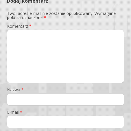
Dodaj komentarz
Twój adres e-mail nie zostanie opublikowany.
Wymagane
pola są oznaczone
*
Komentarz
*
Nazwa
*
E-mail
*