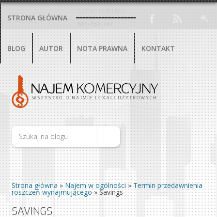
SZYBKI KONTAKT
STRONA GŁÓWNA
601-153-747
BLOG
AUTOR
NOTA PRAWNA
KONTAKT
Strona główna
»
Najem w ogólności
»
Termin przedawnienia
roszczeń wynajmującego
»
Savings
SAVINGS