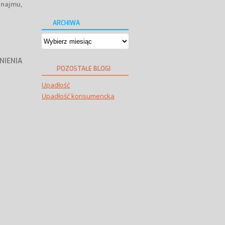
 najmu,
ARCHIWA
Archiwa
NIENIA
POZOSTAŁE BLOGI
EMCY
Upadłość
Upadłość konsumencka