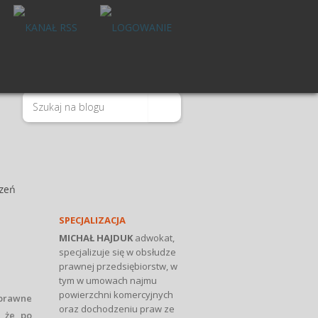
czeń
SPECJALIZACJA
MICHAŁ HAJDUK
adwokat,
specjalizuje się w obsłudze
prawnej przedsiębiorstw, w
tym w umowach najmu
powierzchni komercyjnych
prawne
oraz dochodzeniu praw ze
, że po