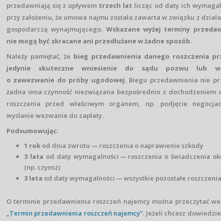
przedawniają się z upływem
trzech lat
licząc od daty ich wymagal
przy założeniu, że umowa najmu została zawarta w związku z działa
gospodarczą wynajmującego.
Wskazane wyżej terminy przedaw
nie mogą być skracane ani przedłużane w żadne sposób
.
Należy pamiętać, że
bieg przedawnienia danego roszczenia pr
jedynie skuteczne wniesienie do sądu pozwu lub w
o zawezwanie do próby ugodowej
. Biegu przedawnienia nie p
żadna inna czynność niezwiązana bezpośrednio z dochodzeniem
roszczenia przed właściwym organem, np. podjęcie negocjacj
wysłanie wezwanie do zapłaty.
Podsumowując:
1 rok
od dnia zwrotu — roszczenia o naprawienie szkody
3 lata
od daty wymagalności — roszczenia o świadczenia o
(np. czynsz)
3 lata
od daty wymagalności — wszystkie pozostałe roszczeni
O terminie przedawnienia roszczeń najemcy można przeczytać we
„Termin przedawnienia roszczeń najemcy”
. Jeżeli chcesz dowiedzie