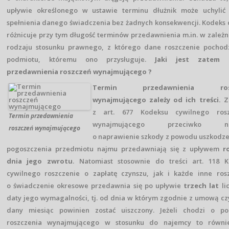
upływie określonego w ustawie terminu dłużnik może uchylić
spełnienia danego świadczenia bez żadnych konsekwencji. Kodeks 
różnicuje przy tym długość terminów przedawnienia m.in. w zależn
rodzaju stosunku prawnego, z którego dane roszczenie pochod
podmiotu, któremu ono przysługuje.
Jaki jest zatem 
przedawnienia roszczeń wynajmującego ?
Termin przedawnienia ros
wynajmującego zależy od ich treści.
Z
z art. 677 Kodeksu cywilnego rosz
Termin przedawnienia
wynajmującego przeciwko na
roszczeń wynajmującego
o naprawienie szkody z powodu uszkodze
pogoszczenia przedmiotu najmu przedawniają się z upływem
r
dnia jego zwrotu
. Natomiast stosownie do treści art. 118 
cywilnego roszczenie o zapłatę czynszu, jak i każde inne ros
o świadczenie okresowe przedawnia się po upływie
trzech lat
li
daty jego wymagalności, tj. od dnia w którym zgodnie z umową cz
dany miesiąc powinien zostać uiszczony. Jeżeli chodzi o po
roszczenia wynajmującego w stosunku do najemcy to równi