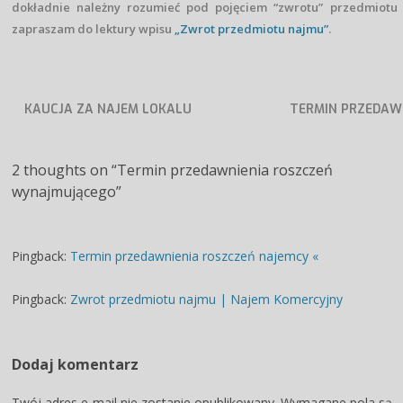
dokładnie należny rozumieć pod pojęciem “zwrotu” przedmiotu
zapraszam do lektury wpisu
„Zwrot przedmiotu najmu”
.
KAUCJA ZA NAJEM LOKALU
TERMIN PRZEDAW
Post navigation
UŻYTKOWEGO A PODATEK
ROSZCZEŃ NAJ
VAT
2 thoughts on “
Termin przedawnienia roszczeń
wynajmującego
”
Pingback:
Termin przedawnienia roszczeń najemcy «
Pingback:
Zwrot przedmiotu najmu | Najem Komercyjny
Dodaj komentarz
Twój adres e-mail nie zostanie opublikowany.
Wymagane pola są