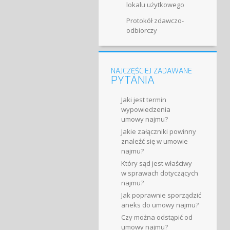
lokalu użytkowego
Protokół zdawczo-​
odbiorczy
NAJCZĘŚCIEJ ZADAWANE
PYTANIA
Jaki jest termin
wypowiedzenia
umowy najmu?
Jakie załączniki powinny
znaleźć się w umowie
najmu?
Który sąd jest właściwy
w sprawach dotyczących
najmu?
Jak poprawnie sporządzić
aneks do umowy najmu?
Czy można odstąpić od
umowy najmu?