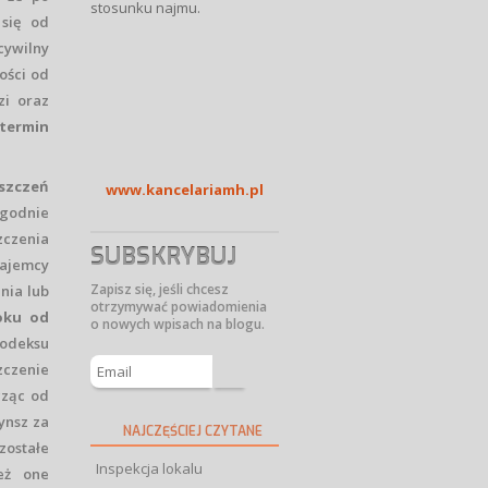
stosunku najmu.
 się od
cywilny
ości od
zi oraz
termin
zczeń
www.kancelariamh.pl
godnie
czenia
SUBSKRYBUJ
jemcy
Zapisz się, jeśli chcesz
nia lub
otrzymywać powiadomienia
oku od
o nowych wpisach na blogu.
Kodeksu
zczenie
cząc od
ynsz za
NAJCZĘŚCIEJ CZYTANE
zostałe
Inspekcja lokalu
eż one