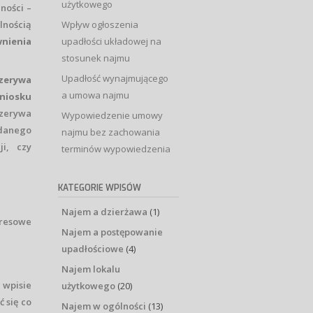
użytkowego
ności –
lnością
Wpływ ogłoszenia
nienia
upadłości układowej na
stosunek najmu
Upadłość wynajmującego
zerywa
a umowa najmu
niosku
rzerywa
Wypowiedzenie umowy
 danego
najmu bez zachowania
i, czy
terminów wypowiedzenia
KATEGORIE WPISÓW
Najem a dzierżawa
(1)
kresowe
Najem a postępowanie
upadłościowe
(4)
a
Najem lokalu
 wpisie
użytkowego
(20)
ć się co
Najem w ogólności
(13)