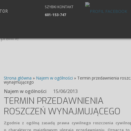
SZYBKI KONTAKT
TOR
601-153-747
porady, artykuły, wzory dokumentów
Strona główna
»
Najem w ogólności
»
Termin przedawnienia rosz
wynajmującego
Najem w ogólności
15/06/2013
TERMIN PRZEDAWNIENIA
ROSZCZEŃ WYNAJMUJĄCEGO
Zgodnie z ogólną zasadą prawa cywilnego roszczenia cywilno
o charakterze majątkowym ulęgają przedawnieniu. Oznacza to