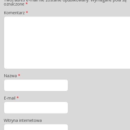
oznaczone
*
Komentarz
*
Nazwa
*
E-mail
*
Witryna internetowa