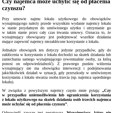
Czy najemca może uchylić się od płacenia
czynszu?
Przy umowie najmu lokalu użytkowego do obowiązków
wynajmującego należy przede wszystkim wydanie najemcy lokalu
w stanie przydatnym do umówionego użytku i utrzymanie go
w takim stanie przez cały czas trwania umowy. Oznacza to, że
wynajmujący obowiązany jest podejmować wszelkie działania
mające zapewnić najemcy niezakłócone korzystanie z lokalu.
Jednakże obowiązek ten dotyczy jedynie przypadków, gdy do
zakłócenia w korzystaniu z lokalu dochodzi na skutek działania lub
zaniechania samego wynajmującego (ewentualnie osoby, za którą
ponosi on odpowiedzialność). Z prawnego punktu widzenia
wynajmujący nie ma obowiązku interwencji i podejmowania
jakichkolwiek działań w sytuacji, gdy przeszkody w umówionym
korzystaniu z lokalu stwarza osoba trzecia (np. najemca sąsiedniego
lokalu).
W związku z powyższym najemcy często mnie pytają:
„Czy
w przypadku uniemożliwienia lub ograniczenia korzystania
z lokalu użytkowego na skutek działania osób trzecich najemca
może uchylać się od płacenia czynszu”
.
Odpowiedź zawsze jest negatywna.
Wynajmujący, który nie