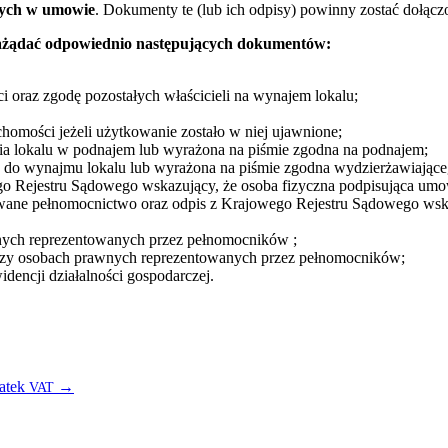
nych w umowie
. Dokumenty te (lub ich odpisy) powinny zostać dołącz
 zażądać odpowiednio następujących dokumentów:
i oraz zgodę pozostałych właścicieli na wynajem lokalu;
homości jeżeli użytkowanie zostało w niej ujawnione;
 lokalu w podnajem lub wyrażona na piśmie zgodna na podnajem;
do wynajmu lokalu lub wyrażona na piśmie zgodna wydzierżawiając
o Rejestru Sądowego wskazujący, że osoba fizyczna podpisująca umo
wane pełnomocnictwo oraz odpis z Krajowego Rejestru Sądowego wskaz
nych reprezentowanych przez pełnomocników ;
rzy osobach prawnych reprezentowanych przez pełnomocników;
dencji działalności gospodarczej.
datek
→
VAT