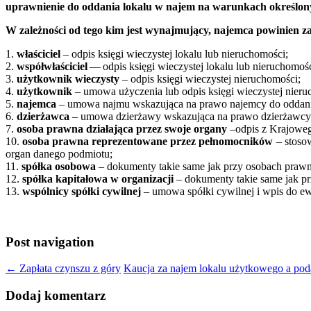
uprawnienie do oddania lokalu w najem na warunkach określo
W zależności od tego kim jest wynajmujący, najemca powinien
1.
właściciel
– odpis księgi wieczystej lokalu lub nieruchomości;
2.
współwłaściciel
— odpis księgi wieczystej lokalu lub nieruchomośc
3.
użytkownik wieczysty
– odpis księgi wieczystej nieruchomości;
4.
użytkownik
– umowa użyczenia lub odpis księgi wieczystej nieruc
5.
najemca
– umowa najmu wskazująca na prawo najemcy do oddania
6.
dzierżawca
– umowa dzierżawy wskazująca na prawo dzierżawcy 
7.
osoba prawna działająca przez swoje organy
–odpis z Krajoweg
10.
osoba prawna reprezentowane przez pełnomocników
– stoso
organ danego podmiotu;
11.
spółka osobowa
– dokumenty takie same jak przy osobach praw
12.
spółka kapitałowa w organizacji
– dokumenty takie same jak p
13.
wspólnicy spółki cywilnej
– umowa spółki cywilnej i wpis do ewi
Post navigation
←
Zapłata czynszu z góry
Kaucja za najem lokalu użytkowego a po
Dodaj komentarz