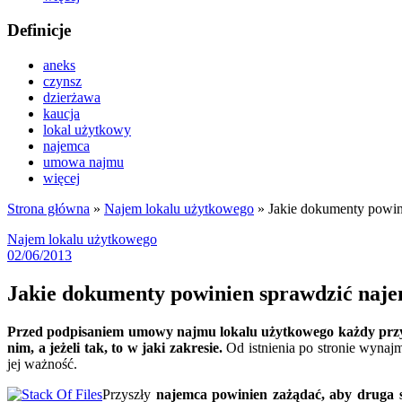
Definicje
aneks
czynsz
dzierżawa
kaucja
lokal użytkowy
najemca
umowa najmu
więcej
Strona główna
»
Najem lokalu użytkowego
»
Jakie dokumenty powi
Najem lokalu użytkowego
02/06/2013
Jakie dokumenty powinien sprawdzić naj
Przed podpisaniem umowy najmu lokalu użytkowego każdy przys
nim, a jeżeli tak, to w jaki zakresie.
Od istnienia po stronie wynaj
jej ważność.
Przyszły
najemca powinien zażądać, aby druga 