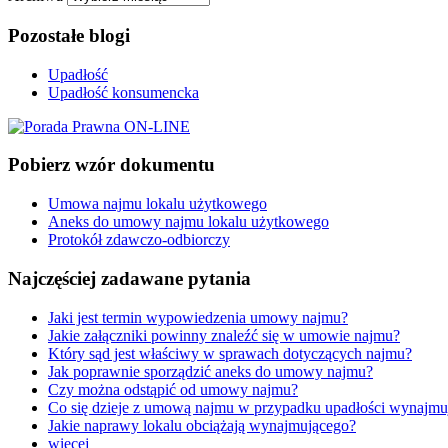
Pozostałe blogi
Upadłość
Upadłość konsumencka
Pobierz wzór dokumentu
Umowa najmu lokalu użytkowego
Aneks do umowy najmu lokalu użytkowego
Protokół zdawczo-​odbiorczy
Najczęściej zadawane pytania
Jaki jest termin wypowiedzenia umowy najmu?
Jakie załączniki powinny znaleźć się w umowie najmu?
Który sąd jest właściwy w sprawach dotyczących najmu?
Jak poprawnie sporządzić aneks do umowy najmu?
Czy można odstąpić od umowy najmu?
Co się dzieje z umową najmu w przypadku upadłości wynajmu
Jakie naprawy lokalu obciążają wynajmującego?
więcej